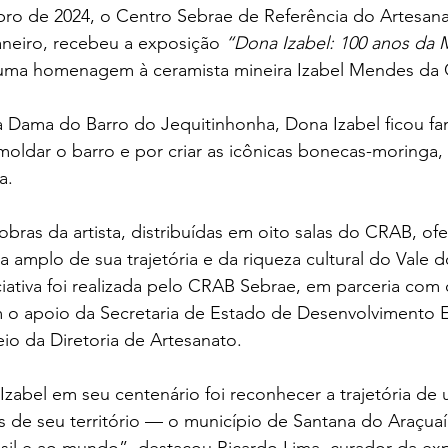
ro de 2024, o Centro Sebrae de Referência do Artesanat
aneiro, recebeu a exposição 
“Dona Izabel: 100 anos da 
 uma homenagem à ceramista mineira Izabel Mendes da 
Dama do Barro do Jequitinhonha, Dona Izabel ficou fa
oldar o barro e por criar as icônicas bonecas-moringa,
a.
obras da artista, distribuídas em oito salas do CRAB, o
amplo de sua trajetória e da riqueza cultural do Vale d
ciativa foi realizada pelo CRAB Sebrae, em parceria com
 o apoio da Secretaria de Estado de Desenvolvimento
io da Diretoria de Artesanato.
bel em seu centenário foi reconhecer a trajetória de u
es de seu território — o município de Santana do Araçua