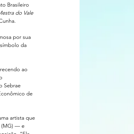
o Brasileiro 
Mestra do Vale 
Cunha. 
mosa por sua 
 símbolo da 
ferecendo ao 
o 
 o Sebrae 
 Econômico de 
ma artista que 
í (MG) — e 