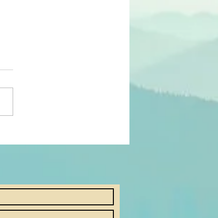
sanato do Norte de
: fibras e resistência
ral