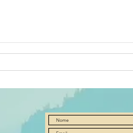
Oficina “Estandartes
Arte
Devocionais”
Minas
cultu