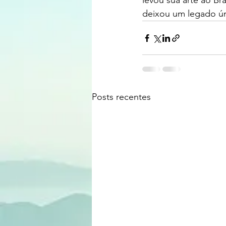
levou sua arte ao Br
deixou um legado úni
Posts recentes