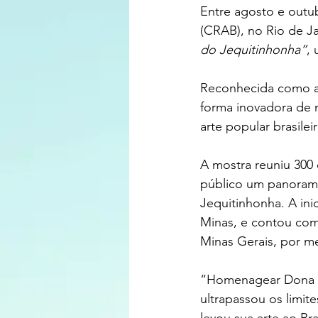
Entre agosto e outub
(CRAB), no Rio de J
do Jequitinhonha”
,
Reconhecida como a 
forma inovadora de m
arte popular brasileir
A mostra reuniu 300 
público um panorama 
Jequitinhonha. A ini
Minas, e contou com
Minas Gerais, por me
“Homenagear Dona Iza
ultrapassou os limit