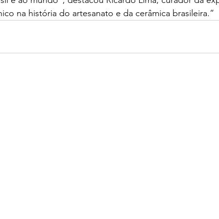
asil e ao mundo”, destacou Ricardo Lima, curador da exp
co na história do artesanato e da cerâmica brasileira.”